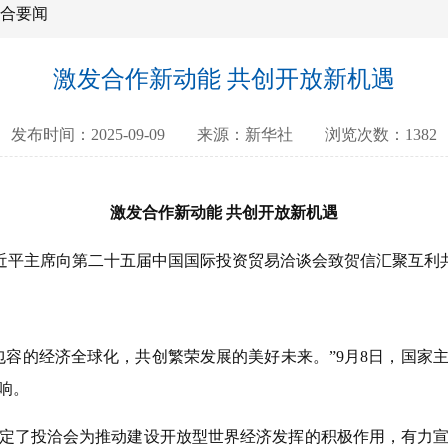
合要闻
激发合作新动能 共创开放新机遇
发布时间：2025-09-09 来源：新华社 浏览次数：1382
激发合作新动能 共创开放新机遇
近平主席向第二十五届中国国际投资贸易洽谈会致贺信汇聚互利
的经济全球化，共创繁荣发展的美好未来。”9月8日，国家
响。
了投洽会为推动建设开放型世界经济发挥的积极作用，有力宣