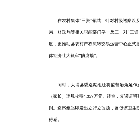
在农村集体
“三资”领域，针对村级巡察以
局、财政局等相关职能部门举一反三，对“三
度，更推动县农村产权流转交易运营中心正式
体经济壮大筑牢“防腐墙”。
同时，大埔县委巡察组还将监督触角延伸
（家长）违规收费
万元。经查，复课证明
4.359
则。巡察组当即发出立行立改函，督促该卫生院
得感。