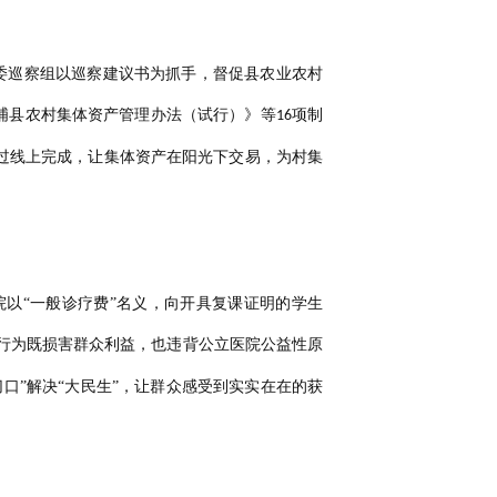
县委巡察组以巡察建议书为抓手，督促县农业农村
埔县农村集体资产管理办法（试行）》等
项制
16
过线上完成，让集体资产在阳光下交易，为村集
院以
“一般诊疗费”名义，向开具复课证明的学生
行为既损害群众利益，也违背公立医院公益性原
口”解决“大民生”，让群众感受到实实在在的获