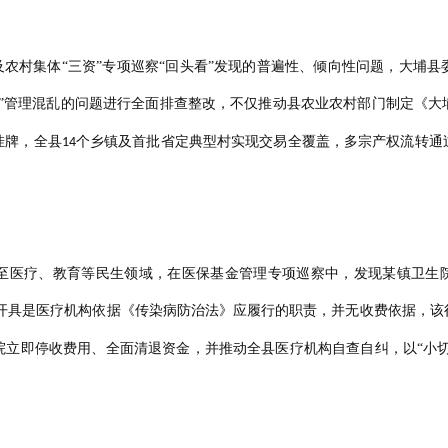
及农村集体“三资”专项巡察“回头看”发现的普遍性、倾向性问题，大埔
资”管理混乱的问题进行全面排查整改，不仅推动县农业农村部门制定《大
挂牌，全县
个乡镇及首批省定典型村实现交易全覆盖，多宗产权流转通
14
至医疗、教育等民生领域，在医保基金管理专项巡察中，发现某镇卫生
开具是医疗机构依据《传染病防治法》应履行的职责，并无收费依据，该
立即停收费用、全面清退资金，并推动全县医疗机构自查自纠，以“小切